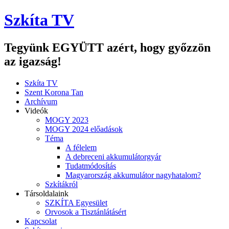
Szkíta TV
Tegyünk EGYÜTT azért, hogy győzzön
az igazság!
Szkíta TV
Szent Korona Tan
Archívum
Videók
MOGY 2023
MOGY 2024 előadások
Téma
A félelem
A debreceni akkumulátorgyár
Tudatmódosítás
Magyarország akkumulátor nagyhatalom?
Szkítákról
Társoldalaink
SZKÍTA Egyesület
Orvosok a Tisztánlátásért
Kapcsolat