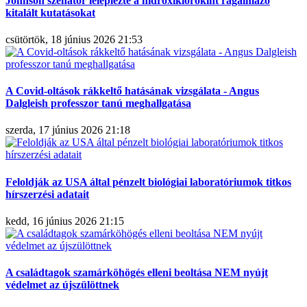
Johnson szenátor leleplezte a hidroxiklorokint rágalmazó
kitalált kutatásokat
csütörtök, 18 június 2026 21:53
A Covid-oltások rákkeltő hatásának vizsgálata - Angus
Dalgleish professzor tanú meghallgatása
szerda, 17 június 2026 21:18
Feloldják az USA által pénzelt biológiai laboratóriumok titkos
hírszerzési adatait
kedd, 16 június 2026 21:15
A családtagok szamárköhögés elleni beoltása NEM nyújt
védelmet az újszülöttnek