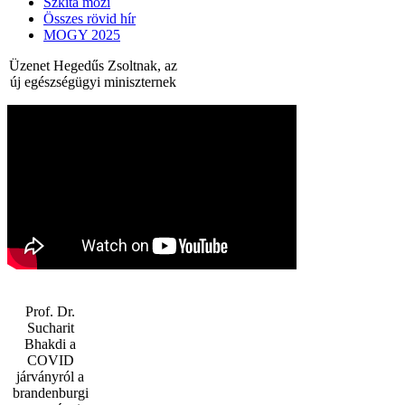
Szkíta mozi
Összes rövid hír
MOGY 2025
Üzenet Hegedűs Zsoltnak, az
új egészségügyi miniszternek
Prof. Dr.
Sucharit
Bhakdi a
COVID
járványról a
brandenburgi