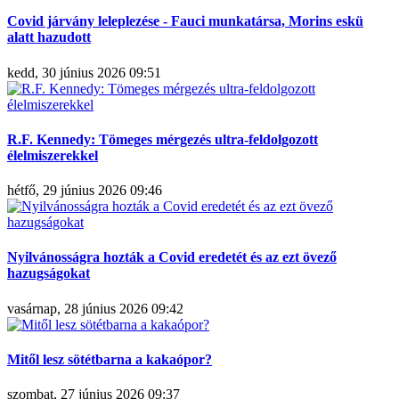
Covid járvány leleplezése - Fauci munkatársa, Morins eskü
alatt hazudott
kedd, 30 június 2026 09:51
R.F. Kennedy: Tömeges mérgezés ultra-feldolgozott
élelmiszerekkel
hétfő, 29 június 2026 09:46
Nyilvánosságra hozták a Covid eredetét és az ezt övező
hazugságokat
vasárnap, 28 június 2026 09:42
Mitől lesz sötétbarna a kakaópor?
szombat, 27 június 2026 09:37