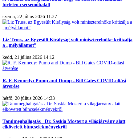
hirtelen csecsemőhalált
szerda, 22 július 2026 11:27
Liz Truss, az Egyesült Királyság volt miniszterelnöke kritizálja
a „mélyállamot”
kedd, 21 július 2026 14:12
R. F. Kennedy: Pump and Dump - Bill Gates COVID-oltási
átverése
hétfő, 20 július 2026 14:33
Tanúmeghallgatás - Dr. Saskia Mostert a világjárvány alatt
elkövetett bűncselekményekről