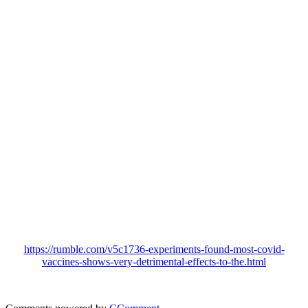
https://rumble.com/v5c1736-experiments-found-most-covid-
vaccines-shows-very-detrimental-effects-to-the.html