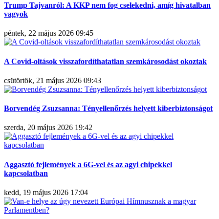
Trump Tajvanról: A KKP nem fog cselekedni, amíg hivatalban
vagyok
péntek, 22 május 2026 09:45
A Covid-oltások visszafordíthatatlan szemkárosodást okoztak
csütörtök, 21 május 2026 09:43
Borvendég Zsuzsanna: Tényellenőrzés helyett kiberbiztonságot
szerda, 20 május 2026 19:42
Aggasztó fejlemények a 6G-vel és az agyi chipekkel
kapcsolatban
kedd, 19 május 2026 17:04